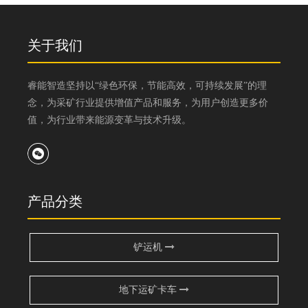
式迈进高新技术企业行列！
公司创办三年，遭遇大疫三年，个中艰辛，经历过的人都懂
关于我们
幸好所有的努力都没有白费，所有的付出都不会被辜负！
睿能智造坚持以“绿色环保，节能高效，可持续发展”的理
每一份荣誉的获得，都是对每一位负重前行的睿能人的鼓励和激
念，为采矿行业提供增值产品和服务，为用户创造更多价
值，为行业带来能源变革与技术升级。
励。
阴霾终会被驱散，困难总会被克服！睿能人勠力同心，奋楫笃行，
产品分类
明天一定会更美好！
铲运机
地下运矿卡车